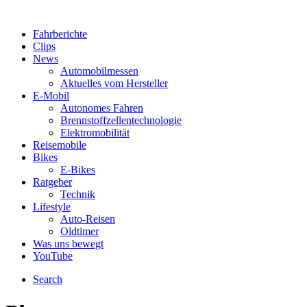
Fahrberichte
Clips
News
Automobilmessen
Aktuelles vom Hersteller
E-Mobil
Autonomes Fahren
Brennstoffzellentechnologie
Elektromobilität
Reisemobile
Bikes
E-Bikes
Ratgeber
Technik
Lifestyle
Auto-Reisen
Oldtimer
Was uns bewegt
YouTube
Search