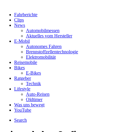
Fahrberichte
Clips
News
Automobilmessen
Aktuelles vom Hersteller
E-Mobil
Autonomes Fahren
Brennstoffzellentechnologie
Elektromobilität
Reisemobile
Bikes
E-Bikes
Ratgeber
Technik
Lifestyle
Auto-Reisen
Oldtimer
Was uns bewegt
YouTube
Search