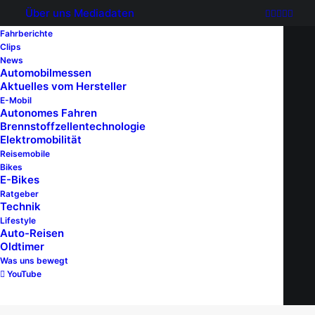
Über uns
Mediadaten
Fahrberichte
Clips
News
Automobilmessen
Kofferraum
Aktuelles vom Hersteller
E-Mobil
Autonomes Fahren
Brennstoffzellentechnologie
Elektromobilität
Reisemobile
Bikes
E-Bikes
SKODA
FAHRBERICHTE
Ratgeber
Technik
Lifestyle
Auto-Reisen
Oldtimer
Was uns bewegt
YouTube