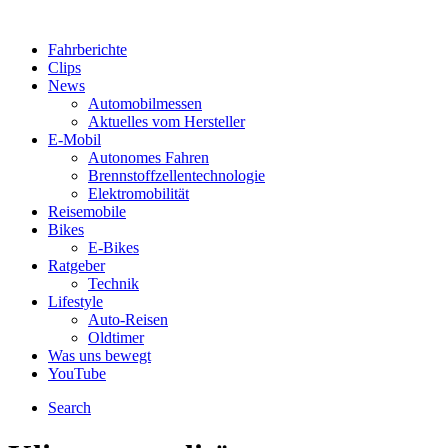
Fahrberichte
Clips
News
Automobilmessen
Aktuelles vom Hersteller
E-Mobil
Autonomes Fahren
Brennstoffzellentechnologie
Elektromobilität
Reisemobile
Bikes
E-Bikes
Ratgeber
Technik
Lifestyle
Auto-Reisen
Oldtimer
Was uns bewegt
YouTube
Search