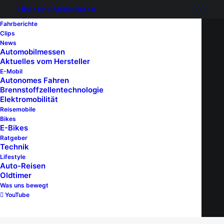
Über uns
Mediadaten
Fahrberichte
Clips
News
Automobilmessen
Kindersitz
Aktuelles vom Hersteller
E-Mobil
Autonomes Fahren
Brennstoffzellentechnologie
Elektromobilität
Reisemobile
Bikes
E-Bikes
RATGEBER
WAS UNS BEWEGT
Ratgeber
Technik
Lifestyle
Auto-Reisen
Oldtimer
Was uns bewegt
YouTube