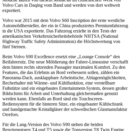
Volvo Cars in Daqing vom Band und werden von dort weltweit
exportiert.
Volvo war 2015 mit dem Volvo S60 Inscription der erste westliche
Automobilhersteller, der ein in China produziertes Premiumfahrzeug
in die USA exportierte. Das Fahrzeug erzielte in den Tests der
amerikanischen Verkehrssicherheitsbehörde NHTSA (National
Highway Traffic Safety Administration) die Höchstwertung von
fünf Sternen.
Beim Volvo S90 Excellence ersetzt eine „Lounge Console“ den
Beifahrersitz. Die neue Möblierung der Fahrer-Limousine verschafft
dem hinten rechts sitzenden Passagier maximalen Komfort. Zu den
Features, die das Erlebnis an Bord verbessern sollen, zählen ein
Panorama-Dach, ausklappbare Arbeitstische, Ablagemöglichkeiten,
Becherhalter mit Wärme- und Kühlfunktion, eine verstellbare
Fußstütze und ein eingebautes Entertainment-System, dessen großer
Bildschirm für Arbeit und Unterhaltung gleichermaßen genutzt
werden kann. Ebenfalls an Bord sind ein Touchscreen-
Bediensystem für die hinteren Sitze, ein eingebauter Kühlschrank
und handgemachte Kristallgläser der schwedischen Glasmanufaktur
Orrefors.
Für die Lang-Version des Volvo S90 stehen die beiden
Benzinmotoren T4 und T5 sowie die Topversion T8 Twin Engine