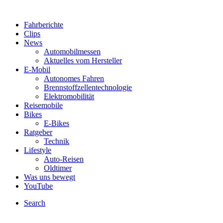
Fahrberichte
Clips
News
Automobilmessen
Aktuelles vom Hersteller
E-Mobil
Autonomes Fahren
Brennstoffzellentechnologie
Elektromobilität
Reisemobile
Bikes
E-Bikes
Ratgeber
Technik
Lifestyle
Auto-Reisen
Oldtimer
Was uns bewegt
YouTube
Search