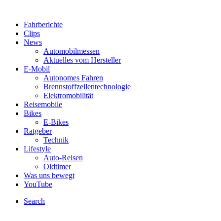
Fahrberichte
Clips
News
Automobilmessen
Aktuelles vom Hersteller
E-Mobil
Autonomes Fahren
Brennstoffzellentechnologie
Elektromobilität
Reisemobile
Bikes
E-Bikes
Ratgeber
Technik
Lifestyle
Auto-Reisen
Oldtimer
Was uns bewegt
YouTube
Search