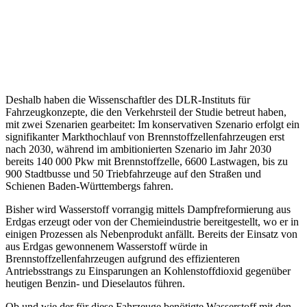
Deshalb haben die Wissenschaftler des DLR-Instituts für
Fahrzeugkonzepte, die den Verkehrsteil der Studie betreut haben,
mit zwei Szenarien gearbeitet: Im konservativen Szenario erfolgt ein
signifikanter Markthochlauf von Brennstoffzellenfahrzeugen erst
nach 2030, während im ambitionierten Szenario im Jahr 2030
bereits 140 000 Pkw mit Brennstoffzelle, 6600 Lastwagen, bis zu
900 Stadtbusse und 50 Triebfahrzeuge auf den Straßen und
Schienen Baden-Württembergs fahren.
Bisher wird Wasserstoff vorrangig mittels Dampfreformierung aus
Erdgas erzeugt oder von der Chemieindustrie bereitgestellt, wo er in
einigen Prozessen als Nebenprodukt anfällt. Bereits der Einsatz von
aus Erdgas gewonnenem Wasserstoff würde in
Brennstoffzellenfahrzeugen aufgrund des effizienteren
Antriebsstrangs zu Einsparungen an Kohlenstoffdioxid gegenüber
heutigen Benzin- und Dieselautos führen.
Ob und wie der für diese Fahrzeuge benötigte Wasserstoff mit den