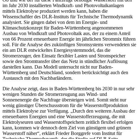
im Jahr 2030 installierten Windkraft- und Photovoltaikanlagen
mittels Elektrolyse produziert werden kann, haben die
Wissenschaftler des DLR-Instituts für Technische Thermodynamik
analysiert. Sie gingen dabei von dem im Energie- und
Klimaschutzkonzept für Baden-Württemberg angenommenen
Ausbau von Windkraft und Photovoltaik aus, der zu einem Anteil
von 66 Prozent erneuerbarer Energie im jährlichen Strommix führen
soll. Für die Analyse des zukünftigen Stromsystems verwendeten sie
ein am DLR entwickeltes Energiesystemmodel, das die
Stromerzeuger, den Einsatz flexibler Lasten und Stromspeicher
sowie den Stromtransfer über das Netz in stündlicher Auflösung
darstellen kann. Das Modell untersucht nicht nur Baden-
Württemberg und Deutschland, sondern berücksichtigt auch den
Austausch mit den Nachbarländern.
Die Analyse zeigt, dass in Baden-Württemberg bis 2030 in nur sehr
wenigen Stunden die Stromerzeugung aus Wind- und
Sonnenenergie die Nachfrage übersteigen wird. Somit steht nur
wenig günstiger Überschussstrom für die Wasserstoffproduktion
mittels Elektrolyse zur Verfügung. „Durch den weiteren Ausbau der
erneuerbaren Energien und eine Wasserstofferzeugung, die mit
Elektrolyseuren und Wasserstoffspeichern zeitlich flexibel erfolgen
kann, kommen wir dennoch dem Ziel von günstigem und grünem
Wasserstoff näher“, erklärt Frieder Borggrefe vom Institut für
Technische Thermodynamik, der die Studie auf DLR-Seite