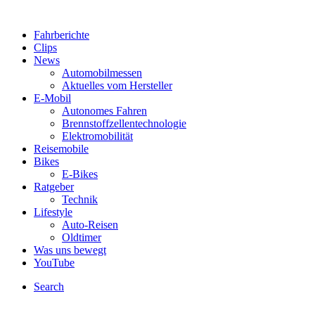
Fahrberichte
Clips
News
Automobilmessen
Aktuelles vom Hersteller
E-Mobil
Autonomes Fahren
Brennstoffzellentechnologie
Elektromobilität
Reisemobile
Bikes
E-Bikes
Ratgeber
Technik
Lifestyle
Auto-Reisen
Oldtimer
Was uns bewegt
YouTube
Search