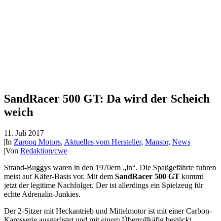
SandRacer 500 GT: Da wird der Scheich
weich
11. Juli 2017
|
In
Zarooq Motors
,
Aktuelles vom Hersteller
,
Mansor
,
News
|
Von
Redaktion/cwe
Strand-Buggys waren in den 1970ern „in“. Die Spaßgefährte fuhren
meist auf Käfer-Basis vor. Mit dem
SandRacer 500 GT
kommt
jetzt der legitime Nachfolger. Der ist allerdings ein Spielzeug für
echte Adrenalin-Junkies.
Der 2-Sitzer mit Heckantrieb und Mittelmotor ist mit einer Carbon-
Karosserie ausgerüstet und mit einem Überrollkäfig bestückt.