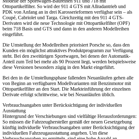
Modelle der Sportwagen-Baureihen 911 und 718 mit
Ottopartikelfilter. So wird der 911 4 GTS mit Allradantrieb und
PDK von Anfang an in drei Karosserieformen verfügbar sein – als
Coupé, Cabriolet und Targa. Gleichzeitig mit den 911 4 GTS-
Derivaten wird die neue Technologie mit Ottopartikelfilter (OPF)
beim 718 Basis und GTS und dann in den anderen Modellreihen
eingeführt.
Die Umstellung der Modellreihen priorisiert Porsche so, dass den
Kunden ein möglichst attraktives Produktprogramm zur Verfügung
steht. Bei den zweitürigen Sportwagen, bei denen der Automatik-
Anteil zum Teil bei mehr als 90 Prozent liegt, werden beispielsweise
diese Versionen besonders zügig in den Markt eingeführt.
Bei den in die Umstellungsphase fallenden Neuanläufen gehen alle
von Beginn an verfügbaren Modellvarianten mit Benzinmotor mit
Ottopartikelfilter an den Start. Die Markteinführung der einzelnen
Derivate erfolgt schrittweise, wie bei Neuanläufen üblich.
Verbrauchsangaben unter Berücksichtigung der individuellen
Ausstattung
Hintergrund der Verschiebungen sind vielfältige Herausforderungen:
So müssen die Fahrzeughersteller gemäß der neuen Gesetzgebung
künftig individuelle Verbrauchsangaben unter Berücksichtigung der
individuellen Fahrzeugausstattung angeben. Um diese
Verbrauchsangaben zu ermitteln, sind eine hohe Anzahl an