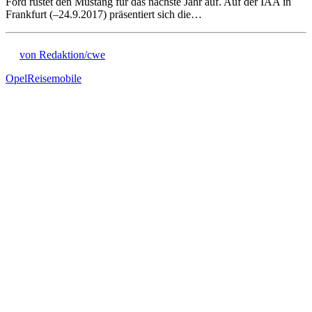
Ford rüstet den Mustang für das nächste Jahr auf. Auf der IAA in
Frankfurt (–24.9.2017) präsentiert sich die…
von Redaktion/cwe
Opel
Reisemobile