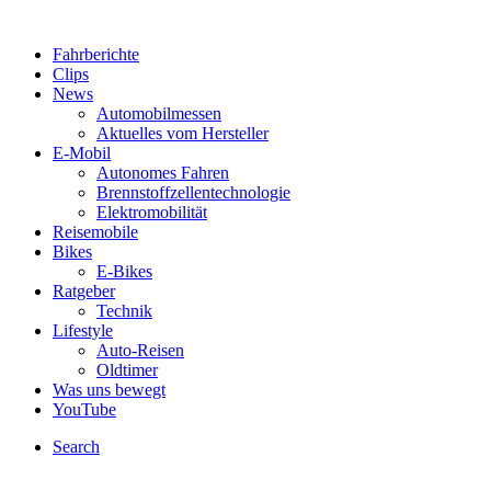
Fahrberichte
Clips
News
Automobilmessen
Aktuelles vom Hersteller
E-Mobil
Autonomes Fahren
Brennstoffzellentechnologie
Elektromobilität
Reisemobile
Bikes
E-Bikes
Ratgeber
Technik
Lifestyle
Auto-Reisen
Oldtimer
Was uns bewegt
YouTube
Search