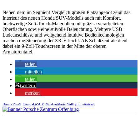
Neben dem im Segment-Vergleich großen Platzangebot zeigt das
Interieur des neuen Honda SUV-Modells auch mit Komfort,
hochwertige Soft-Touch-Materialien mit präzise verarbeiteten
Oberflächen sowie eine stilvolle Beleuchtung. Mehrere USB-
Ladeanschlüsse und weitgehend intuitive Bedientechnologien
machen die Steuerung der ZR-V leicht. Als Schaltzentrale dient
dabei ein 9-Zoll-Touchscreen in der Mitte der oberen
Armaturentafel.
teilen
mitteilen
teilen
twittern
merken
Honda ZR-V
Kompakt-SUV
NinaCarMaria
Vollhybrid-Antrieb