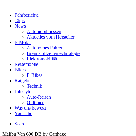
Fahrberichte
Clips
News
Automobilmessen
Aktuelles vom Hersteller
E-Mobil
Autonomes Fahren
Brennstoffzellentechnologie
Elektromobilität
Reisemobile
Bikes
E-Bikes
Ratgeber
Technik
Lifestyle
Auto-Reisen
Oldtimer
Was uns bewegt
YouTube
Search
Malibu Van 600 DB by Carthago