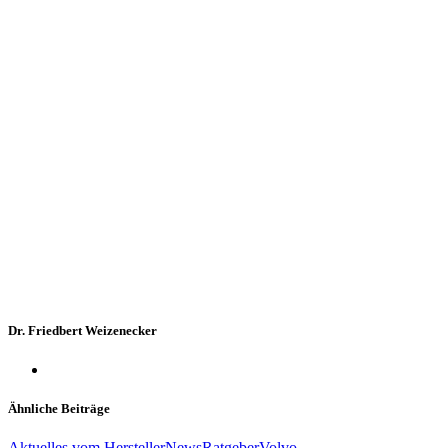
Dr. Friedbert Weizenecker
Ähnliche Beiträge
Aktuelles vom Hersteller
News
Ratgeber
Volvo