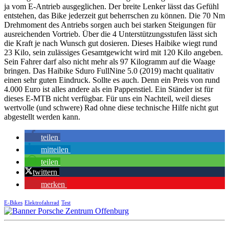
ja vom E-Antrieb ausgeglichen. Der breite Lenker lässt das Gefühl
entstehen, das Bike jederzeit gut beherrschen zu können. Die 70 Nm
Drehmoment des Antriebs sorgen auch bei starken Steigungen für
ausreichenden Vortrieb. Über die 4 Unterstützungsstufen lässt sich
die Kraft je nach Wunsch gut dosieren. Dieses Haibike wiegt rund
23 Kilo, sein zulässiges Gesamtgewicht wird mit 120 Kilo angeben.
Sein Fahrer darf also nicht mehr als 97 Kilogramm auf die Waage
bringen. Das Haibike Sduro FullNine 5.0 (2019) macht qualitativ
einen sehr guten Eindruck. Sollte es auch. Denn ein Preis von rund
4.000 Euro ist alles andere als ein Pappenstiel. Ein Ständer ist für
dieses E-MTB nicht verfügbar. Für uns ein Nachteil, weil dieses
wertvolle (und schwere) Rad ohne diese technische Hilfe nicht gut
abgestellt werden kann.
teilen
mitteilen
teilen
twittern
merken
E-Bikes
Elektrofahrrad
Test