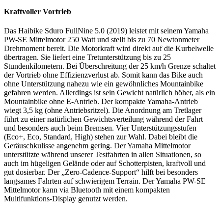
Kraftvoller Vortrieb
Das Haibike Sduro FullNine 5.0 (2019) leistet mit seinem Yamaha
PW-SE Mittelmotor 250 Watt und stellt bis zu 70 Newtonmeter
Drehmoment bereit. Die Motorkraft wird direkt auf die Kurbelwelle
übertragen. Sie liefert eine Tretunterstützung bis zu 25
Stundenkilometern. Bei Überschreitung der 25 km/h Grenze schaltet
der Vortrieb ohne Effizienzverlust ab. Somit kann das Bike auch
ohne Unterstützung nahezu wie ein gewöhnliches Mountainbike
gefahren werden. Allerdings ist sein Gewicht natürlich höher, als ein
Mountainbike ohne E-Antrieb. Der kompakte Yamaha-Antrieb
wiegt 3,5 kg (ohne Antriebsritzel). Die Anordnung am Tretlager
führt zu einer natürlichen Gewichtsverteilung während der Fahrt
und besonders auch beim Bremsen. Vier Unterstützungsstufen
(Eco+, Eco, Standard, High) stehen zur Wahl. Dabei bleibt die
Geräuschkulisse angenehm gering. Der Yamaha Mittelmotor
unterstützte während unserer Testfahrten in allen Situationen, so
auch im hügeligen Gelände oder auf Schotterpisten, kraftvoll und
gut dosierbar. Der „Zero-Cadence-Support“ hilft bei besonders
langsames Fahrten auf schwierigem Terrain. Der Yamaha PW-SE
Mittelmotor kann via Bluetooth mit einem kompakten
Multifunktions-Display genutzt werden.