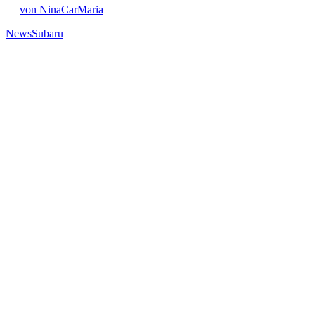
von NinaCarMaria
News
Subaru