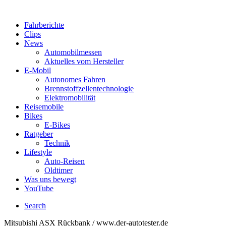
Fahrberichte
Clips
News
Automobilmessen
Aktuelles vom Hersteller
E-Mobil
Autonomes Fahren
Brennstoffzellentechnologie
Elektromobilität
Reisemobile
Bikes
E-Bikes
Ratgeber
Technik
Lifestyle
Auto-Reisen
Oldtimer
Was uns bewegt
YouTube
Search
Mitsubishi ASX Rückbank / www.der-autotester.de