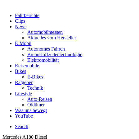
Fahrberichte
Clips
News
Automobilmessen
Aktuelles vom Hersteller
E-Mobil
Autonomes Fahren
Brennstoffzellentechnologie
Elektromobilität
Reisemobile
Bikes
E-Bikes
Ratgeber
Technik
Lifestyle
Auto-Reisen
Oldtimer
Was uns bewegt
YouTube
Search
Mercedes A180 Diesel