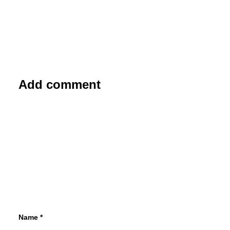
Add comment
3. Juni 2019
Skoda Mountiaq – Meisterhaftes
Gesellenstück
An der Entwicklung und Fertigung des
Škoda Mountiaq waren insgesamt 35
Škoda Azubis aus sieben
unterschiedlichen…
Name
*
von Redaktion/cwe