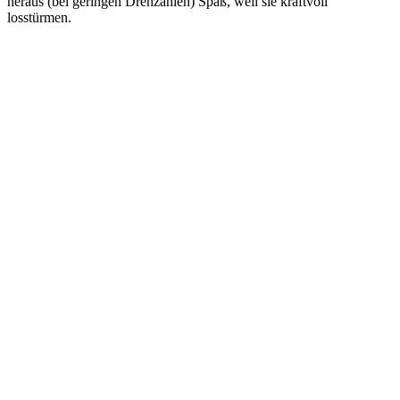
heraus (bei geringen Drehzahlen) Spaß, weil sie kraftvoll
losstürmen.