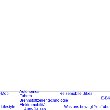
Autonomes
-Mobil
Reisemobile
Bikes
Fahren
E-Bi
Brennstoffzellentechnologie
Elektromobilität
Lifestyle
Was uns bewegt
YouTube
Auto-Reisen