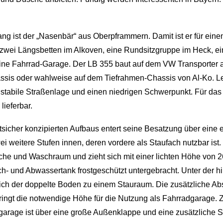
ng ist der „Nasenbär“ aus Oberpframmern. Damit ist er für einen
 zwei Längsbetten im Alkoven, eine Rundsitzgruppe im Heck, ei
ne Fahrrad-Garage. Der LB 355 baut auf dem VW Transporter a
assis oder wahlweise auf dem Tiefrahmen-Chassis von Al-Ko. Let
 stabile Straßenlage und einen niedrigen Schwerpunkt. Für das 
lieferbar.
icher konzipierten Aufbaus entert seine Besatzung über eine e
 weitere Stufen innen, deren vordere als Staufach nutzbar ist
che und Waschraum und zieht sich mit einer lichten Höhe von 2
sch- und Abwassertank frostgeschützt untergebracht. Unter der h
sich der doppelte Boden zu einem Stauraum. Die zusätzliche A
ngt die notwendige Höhe für die Nutzung als Fahrradgarage. 
garage ist über eine große Außenklappe und eine zusätzliche S