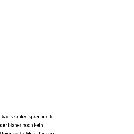
erkaufszahlen sprechen für
der bisher noch kein
: Beim sechs Meter langen