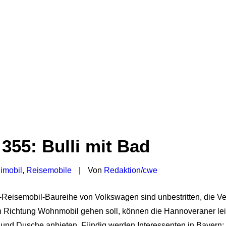
355: Bulli mit Bad
imobil
,
Reisemobile
|
Von
Redaktion/cwe
a-Reisemobil-Baureihe von Volkswagen sind unbestritten, die V
n Richtung Wohnmobil gehen soll, können die Hannoveraner lei
l und Dusche anbieten. Fündig werden Interessenten in Bayern