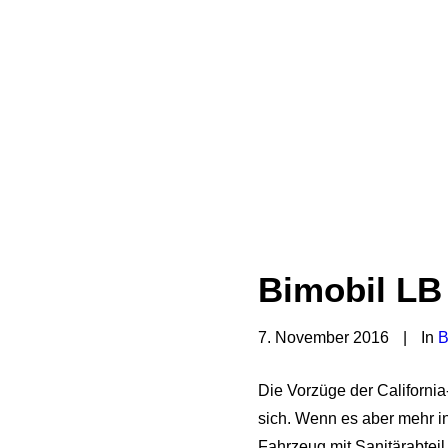
Bimobil LB 
7. November 2016
|
In
B
Die Vorzüge der Californi
sich. Wenn es aber mehr i
Fahrzeug mit Sanitärabtei