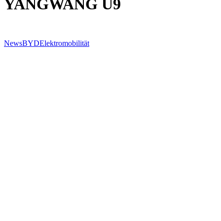
YANGWANG U9
News
BYD
Elektromobilität