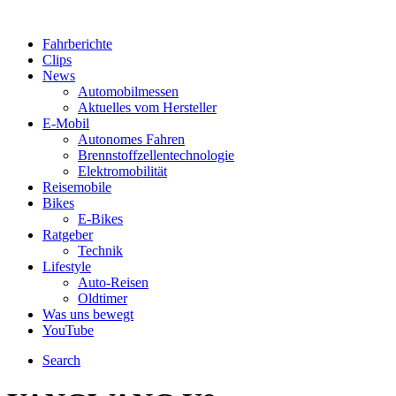
Fahrberichte
Clips
News
Automobilmessen
Aktuelles vom Hersteller
E-Mobil
Autonomes Fahren
Brennstoffzellentechnologie
Elektromobilität
Reisemobile
Bikes
E-Bikes
Ratgeber
Technik
Lifestyle
Auto-Reisen
Oldtimer
Was uns bewegt
YouTube
Search