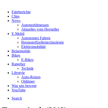
Fahrberichte
Clips
News
Automobilmessen
Aktuelles vom Hersteller
E-Mobil
Autonomes Fahren
Brennstoffzellentechnologie
Elektromobilität
Reisemobile
Bikes
E-Bikes
Ratgeber
Technik
Lifestyle
Auto-Reisen
Oldtimer
Was uns bewegt
YouTube
Search