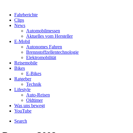
Fahrberichte
Clips
News
Automobilmessen
Aktuelles vom Hersteller
E-Mobil
Autonomes Fahren
Brennstoffzellentechnologie
Elektromobilität
Reisemobile
Bikes
E-Bikes
Ratgeber
Technik
Lifestyle
Auto-Reisen
Oldtimer
Was uns bewegt
YouTube
Search