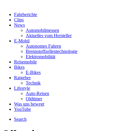
Fahrberichte
Clips
News
Automobilmessen
Aktuelles vom Hersteller
E-Mobil
Autonomes Fahren
Brennstoffzellentechnologie
Elektromobilität
Reisemobile
Bikes
E-Bikes
Ratgeber
Technik
Lifestyle
Auto-Reisen
Oldtimer
Was uns bewegt
YouTube
Search