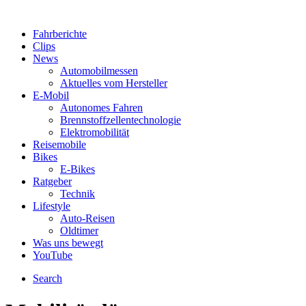
Fahrberichte
Clips
News
Automobilmessen
Aktuelles vom Hersteller
E-Mobil
Autonomes Fahren
Brennstoffzellentechnologie
Elektromobilität
Reisemobile
Bikes
E-Bikes
Ratgeber
Technik
Lifestyle
Auto-Reisen
Oldtimer
Was uns bewegt
YouTube
Search