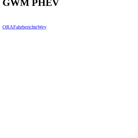
GWM PHEV
ORA
Fahrberichte
Wey