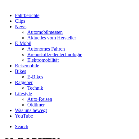
Fahrberichte
Clips
News
Automobilmessen
Aktuelles vom Hersteller
E-Mobil
Autonomes Fahren
Brennstoffzellentechnologie
Elektromobilität
Reisemobile
Bikes
E-Bikes
Ratgeber
Technik
Lifestyle
Auto-Reisen
Oldtimer
Was uns bewegt
YouTube
Search