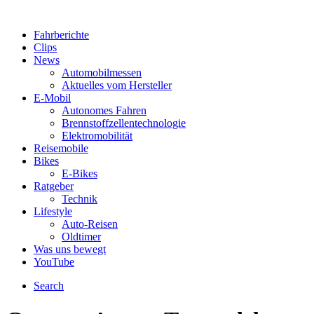
Fahrberichte
Clips
News
Automobilmessen
Aktuelles vom Hersteller
E-Mobil
Autonomes Fahren
Brennstoffzellentechnologie
Elektromobilität
Reisemobile
Bikes
E-Bikes
Ratgeber
Technik
Lifestyle
Auto-Reisen
Oldtimer
Was uns bewegt
YouTube
Search