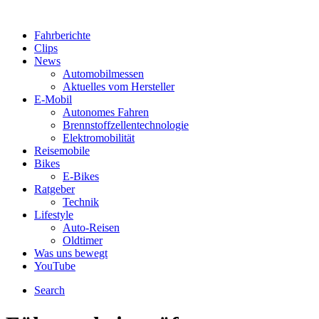
Fahrberichte
Clips
News
Automobilmessen
Aktuelles vom Hersteller
E-Mobil
Autonomes Fahren
Brennstoffzellentechnologie
Elektromobilität
Reisemobile
Bikes
E-Bikes
Ratgeber
Technik
Lifestyle
Auto-Reisen
Oldtimer
Was uns bewegt
YouTube
Search