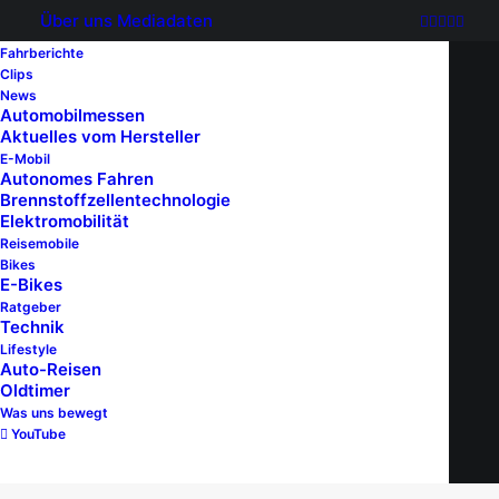
Über uns
Mediadaten
Fahrberichte
Clips
News
Automobilmessen
Concours of Elegance
Aktuelles vom Hersteller
E-Mobil
Autonomes Fahren
Germany 2025
Brennstoffzellentechnologie
Elektromobilität
Reisemobile
Bikes
E-Bikes
Ratgeber
Technik
NEWS
OLDTIMER
LIFESTYLE
Lifestyle
Auto-Reisen
Oldtimer
Was uns bewegt
YouTube