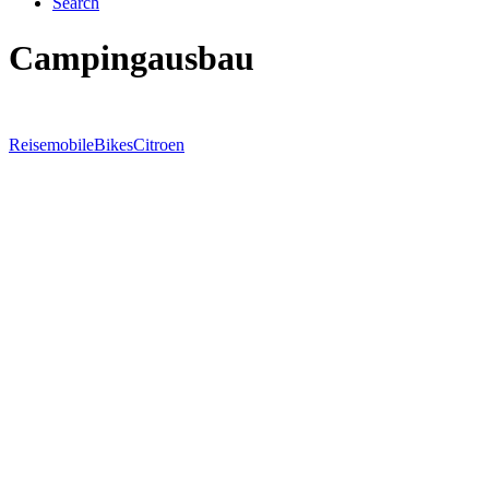
Search
Campingausbau
Reisemobile
Bikes
Citroen