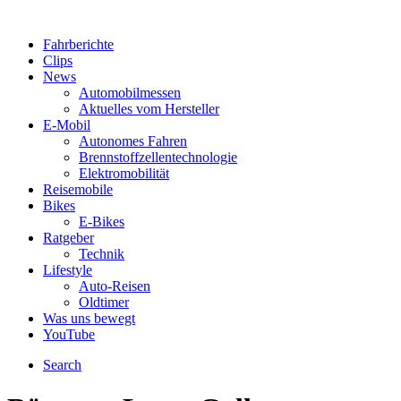
Fahrberichte
Clips
News
Automobilmessen
Aktuelles vom Hersteller
E-Mobil
Autonomes Fahren
Brennstoffzellentechnologie
Elektromobilität
Reisemobile
Bikes
E-Bikes
Ratgeber
Technik
Lifestyle
Auto-Reisen
Oldtimer
Was uns bewegt
YouTube
Search