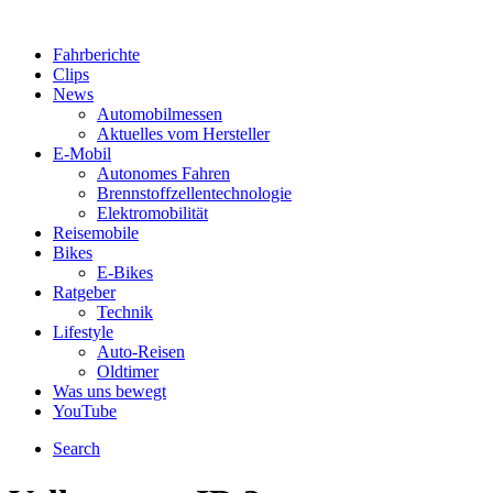
Fahrberichte
Clips
News
Automobilmessen
Aktuelles vom Hersteller
E-Mobil
Autonomes Fahren
Brennstoffzellentechnologie
Elektromobilität
Reisemobile
Bikes
E-Bikes
Ratgeber
Technik
Lifestyle
Auto-Reisen
Oldtimer
Was uns bewegt
YouTube
Search