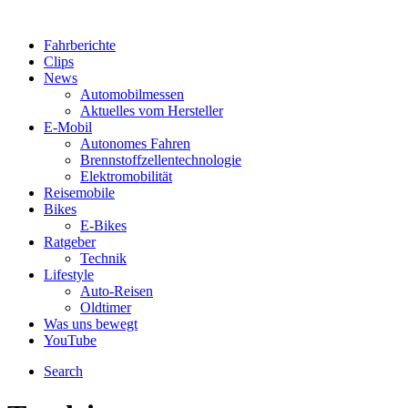
Fahrberichte
Clips
News
Automobilmessen
Aktuelles vom Hersteller
E-Mobil
Autonomes Fahren
Brennstoffzellentechnologie
Elektromobilität
Reisemobile
Bikes
E-Bikes
Ratgeber
Technik
Lifestyle
Auto-Reisen
Oldtimer
Was uns bewegt
YouTube
Search