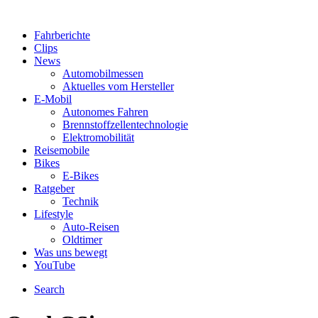
Fahrberichte
Clips
News
Automobilmessen
Aktuelles vom Hersteller
E-Mobil
Autonomes Fahren
Brennstoffzellentechnologie
Elektromobilität
Reisemobile
Bikes
E-Bikes
Ratgeber
Technik
Lifestyle
Auto-Reisen
Oldtimer
Was uns bewegt
YouTube
Search