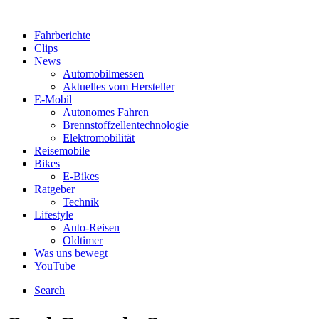
Fahrberichte
Clips
News
Automobilmessen
Aktuelles vom Hersteller
E-Mobil
Autonomes Fahren
Brennstoffzellentechnologie
Elektromobilität
Reisemobile
Bikes
E-Bikes
Ratgeber
Technik
Lifestyle
Auto-Reisen
Oldtimer
Was uns bewegt
YouTube
Search