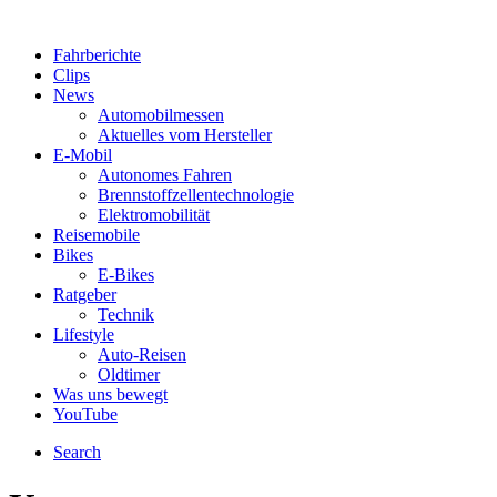
Fahrberichte
Clips
News
Automobilmessen
Aktuelles vom Hersteller
E-Mobil
Autonomes Fahren
Brennstoffzellentechnologie
Elektromobilität
Reisemobile
Bikes
E-Bikes
Ratgeber
Technik
Lifestyle
Auto-Reisen
Oldtimer
Was uns bewegt
YouTube
Search