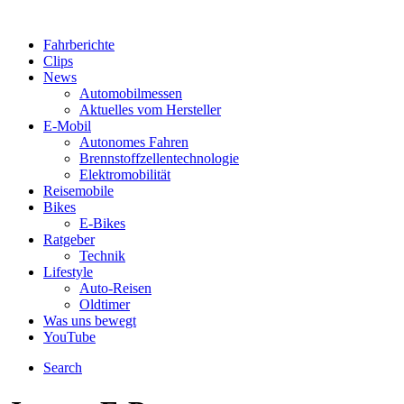
Fahrberichte
Clips
News
Automobilmessen
Aktuelles vom Hersteller
E-Mobil
Autonomes Fahren
Brennstoffzellentechnologie
Elektromobilität
Reisemobile
Bikes
E-Bikes
Ratgeber
Technik
Lifestyle
Auto-Reisen
Oldtimer
Was uns bewegt
YouTube
Search