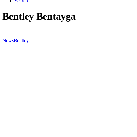
Search
Bentley Bentayga
News
Bentley