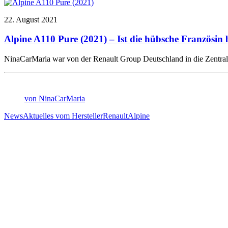
22. August 2021
Alpine A110 Pure (2021) – Ist die hübsche Französin
NinaCarMaria war von der Renault Group Deutschland in die Zentra
von NinaCarMaria
News
Aktuelles vom Hersteller
Renault
Alpine